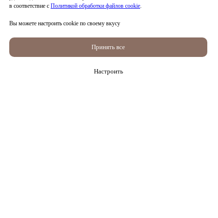
в соответствие с
Политикой обработки файлов cookie
.
Как вас зовут?
Вы можете настроить cookie по своему вкусу
Фамилия
Принять все
Настроить
Имя
Отчество (при наличии)
Электронная почта