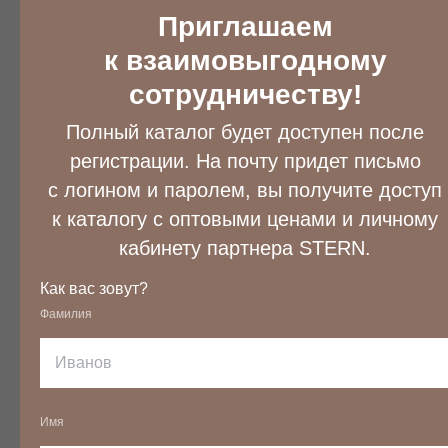
Приглашаем
ОПИСАНИЕ КОЛЛЕКЦИИ
к взаимовыгодному
Женские футболки оптом
сотрудничеству!
Полный каталог будет доступен после
Классические футболки бренда Stern сочетают
регистрации. На почту придет письмо
простоту, комфорт и универсальность. Эти
с логином и паролем, вы получите доступ
классические изделия отличаются
к каталогу с оптовыми ценами и личному
разнообразием фасонов, цветов и принтов, что
позволяет каждому найти свою идеальную
кабинету партнера STERN.
модель. Купив
женские футболки оптом
, вы
Как вас зовут?
обеспечиваете свой магазин актуальными и
Фамилия
качественными товарами с доступными ценами.
Изготовленные из мягких и дышащих тканей
или смесовых волокон, они подходят для
любого времени года и легко комбинируются с
Имя
другими элементами одежды. Они могут