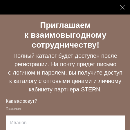
Приглашаем
к взаимовыгодному
/
Доставка
Главная
сотрудничеству!
Доставка
Полный каталог будет доступен после
одежды Stern
регистрации. На почту придет письмо
с логином и паролем, вы получите доступ
к каталогу с оптовыми ценами и личному
кабинету партнера STERN.
Как вас зовут?
Фамилия
Менеджеры заинтересованы, чтобы
ваш заказ прибыл в срок к сезону,