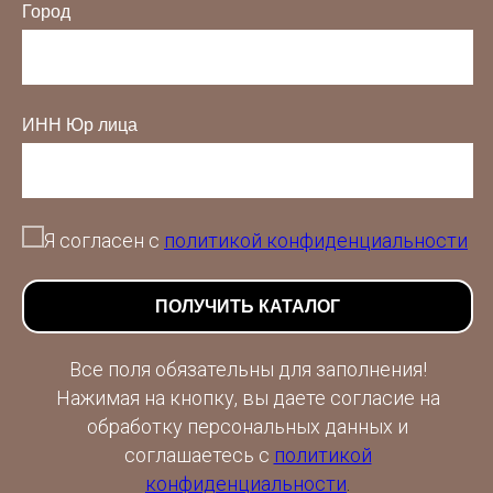
индивидуально в
Город
зависимости от
расстояния. В среднем,
время доставки занимает
ИНН Юр лица
7-10 дней;
Мы бесплатно доставим
ваш заказ по
Я согласен с
политикой конфиденциальности
Новосибирску до офиса
транспортной компании;
ПОЛУЧИТЬ КАТАЛОГ
Стоимость доставки до
Все поля обязательны для заполнения!
вашего города
Нажимая на кнопку, вы даете согласие на
обработку персональных данных и
рассчитывается
соглашаетесь c
политикой
менеджером согласно
конфиденциальности
.